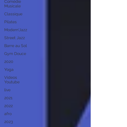
Comédie
Musicale
Classique
Pilates
Modern'Jazz
Street Jazz
Barre au Sol
Gym Douce
2020
Yoga
Videos
Youtube
live
2021
2022
afro
2023