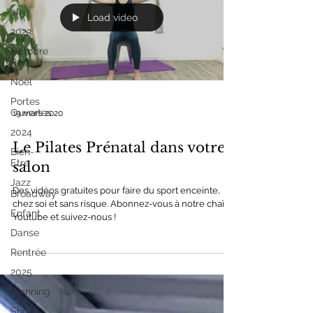
afro
Load video
2023
Octobre
Rose
Noël
Portes
Ouvertes
19 mars 2020
2024
Le Pilates Prénatal dans votre
Bien-
Etre
salon
Jazz
Des vidéos gratuites pour faire du sport enceinte,
Broadway
chez soi et sans risque. Abonnez-vous à notre chaîne
Enfant
Youtube et suivez-nous !
Danse
Rentrée
2025
planning
Shop