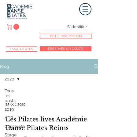
S'identifier
FICHE INSCRIPTION
RESERVER UN COURS
ESSAI PILATES
Blog
2020
Tous
les
posts
25 oct. 2020
2019
ADP
Les Pilates lives Académie
Corporate
Danse Pilates Reims
Stage