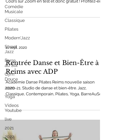
Cours sur Zoom en test et donc gratuit ! Profitez-en.
Comédie
Musicale
Classique
Pilates
Modern'Jazz
Street
11 sept. 2020
Jazz
Barre
Rentrée Danse et Bien-Être à
au Sol
Reims avec ADP
Gym
Douce
Académie Danse Pilates Reims nouvelle saison
2020
2020-21. Studio de danse et bien-être. Jazz,
Classique, Contemporain, Pilates, Yoga, BarreAuSol
Yoga
Videos
Youtube
live
2021
2022