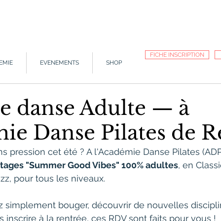
FICHE INSCRIPTION
EMIE
EVENEMENTS
SHOP
de danse Adulte — à
mie Danse Pilates de 
s pression cet été ? A l'Académie Danse Pilates (ADP
stages "Summer Good Vibes" 100% adultes
, en Class
z, pour tous les niveaux.
z simplement bouger, découvrir de nouvelles discipl
 inscrire à la rentrée, ces RDV sont faits pour vous !