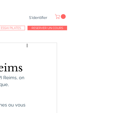
S'identifier
ESSAI PILATES
RESERVER UN COURS
Reims
) Reims, on 
ique, 
ines ou vous 