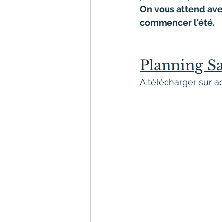
On vous attend avec
commencer l'été.
Planning S
A télécharger sur 
a