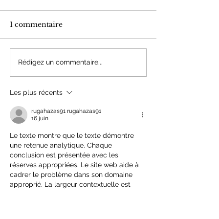
1 commentaire
Nouvelle saison
Stages estivau
Rédigez un commentaire...
2026/27 à l'Académie
Ados/Adultes 
Danse Pilates - Reims
l'Académie Da
Les plus récents
Pilates de Rei
rugahazas91 rugahazas91
16 juin
Le texte montre que le texte démontre 
une retenue analytique. Chaque 
conclusion est présentée avec les 
réserves appropriées. Le site web aide à 
cadrer le problème dans son domaine 
approprié. La largeur contextuelle est 
élargie via des cadres de services 
interactifs.