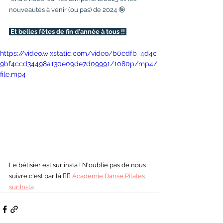
nouveautés à venir (ou pas) de 2024 🤪
 Et belles fêtes de fin d'année à tous !! 
https://video.wixstatic.com/video/b0cdfb_4d4c
9bf4ccd34498a130e09de7d09991/1080p/mp4/
file.mp4
Le bêtisier est sur insta ! N'oublie pas de nous 
suivre c'est par là 👉🏼 
Académie Danse Pilates 
sur Insta