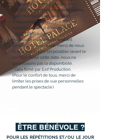
• Les enfants entre 0 et 2 ans sont
considérés comme des places assises
pour des raisons de sécurité et
d'assurance. (Veillez à prévoir des
casques anti-bruit si nécessaire.)
• Accès PMR autorisé
Pour toute personne souhaitant
bénéficier d'une place, merci de nous
le signaler le plus tôt possible (avant le
1er Mai). Passé cette date, nous ne
garantissons pas la disponibilité.
• Gala filmé par Exif Production.
(Pour le confort de tous, merci de
limiter les prises de vue personnelles
pendant le spectacle.)
​ ÊTRE BÉNÉVOLE ?
POUR LES RÉPÉTITIONS ET/OU LE JOUR