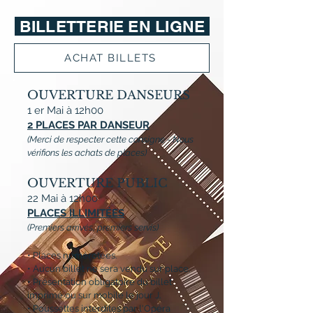
BILLETTERIE EN LIGNE
ACHAT BILLETS
OUVERTURE DANSEURS
1 er Mai à 12h00
2 PLACES PAR DANSEUR
(Merci de respecter cette consigne - Nous
vérifions les achats de places)
OUVERTURE PUBLIC
22 Mai à 12h00
PLACES ILLIMITÉES
(Premiers arrivés, premiers servis)
• Places numérotées.
• Aucun billet ne sera vendu sur place.
• Présentation obligatoire du billet
imprimé ou sur mobile le jour J.
• Poussettes interdites par l'Opéra