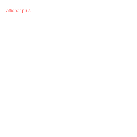
Afficher plus
Rejoindre la newsletter
S'abonner
F.A.Q
C.G.U
RÉGLEMENT INTÉRIEUR
POLITIQUE CONFIDENTIALITÉ