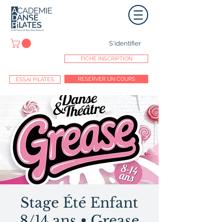
S'identifier
FICHE INSCRIPTION
RESERVER UN COURS
ESSAI PILATES
Stage Été Enfant
8/14 ans • Grease